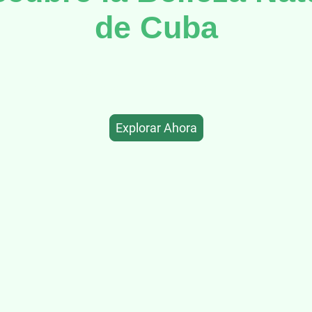
de Cuba
cuba conectamos a visitantes con la riqueza ornitológica 
la, ofreciendo recursos únicos para una experiencia inolvi
Explorar Ahora